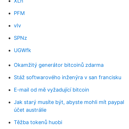
XLh
PFM
vIv
SPNz
UGWfk
Okamžitý generátor bitcoinů zdarma
Stáž softwarového inženýra v san francisku
E-mail od mě vyžadující bitcoin
Jak starý musíte být, abyste mohli mít paypal
účet austrálie
Těžba tokenů huobi