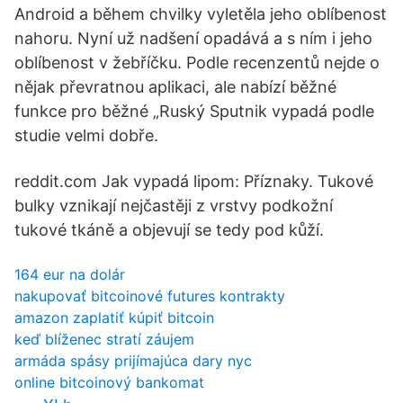
Android a během chvilky vyletěla jeho oblíbenost
nahoru. Nyní už nadšení opadává a s ním i jeho
oblíbenost v žeb­říčku. Podle recenzentů nejde o
nějak převratnou aplikaci, ale nabízí běžné
funkce pro běžné „Ruský Sputnik vypadá podle
studie velmi dobře.
reddit.com Jak vypadá lipom: Příznaky. Tukové
bulky vznikají nejčastěji z vrstvy podkožní
tukové tkáně a objevují se tedy pod kůží.
164 eur na dolár
nakupovať bitcoinové futures kontrakty
amazon zaplatiť kúpiť bitcoin
keď blíženec stratí záujem
armáda spásy prijímajúca dary nyc
online bitcoinový bankomat