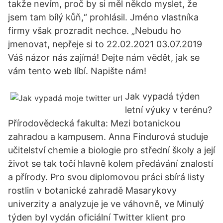
takže nevím, proč by si měl někdo myslet, že
jsem tam bílý kůň,“ prohlásil. Jméno vlastníka
firmy však prozradit nechce. „Nebudu ho
jmenovat, nepřeje si to 22.02.2021 03.07.2019
Váš názor nás zajímá! Dejte nám vědět, jak se
vám tento web líbí. Napište nám!
Jak vypadá týden
letní výuky v terénu?
Přírodovědecká fakulta: Mezi botanickou
zahradou a kampusem. Anna Findurová studuje
učitelství chemie a biologie pro střední školy a její
život se tak točí hlavně kolem předávání znalostí
a přírody. Pro svou diplomovou práci sbírá listy
rostlin v botanické zahradě Masarykovy
univerzity a analyzuje je ve váhovně, ve Minulý
týden byl vydán oficiální Twitter klient pro